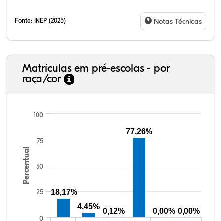
Fonte:
INEP (2025)
Notas Técnicas
Matrículas em pré-escolas - por
raça/cor
100
77,26%
75
18,01%
1,77%
0,11%
74,92%
2,54%
2,65%
38,40%
3,47%
0,13%
50,15%
2,37%
5,48%
Percentual
50
25
18,17%
4,45%
0,12%
0,00%
0,00%
0