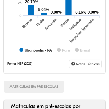
20,79%
25
5,04%
0,00%
0,16%
0,00%
0
Preta
Indígena
Amarela
Raça/cor ignorada
Branca
Parda
Ulianópolis - PA
Pará
Brasil
Fonte:
INEP (2025)
Notas Técnicas
MATRÍCULAS EM PRÉ-ESCOLAS
Matrículas em pré-escolas por