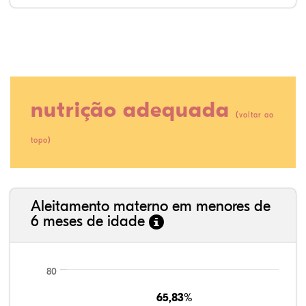
nutrição adequada
(
voltar ao
)
topo
15,08%
1,67%
0,08%
77,92%
2,33%
2,92%
35,89%
3,62%
0,11%
52,11%
2,54%
5,72%
Aleitamento materno em menores de
6 meses de idade
80
65,83%
65,83%