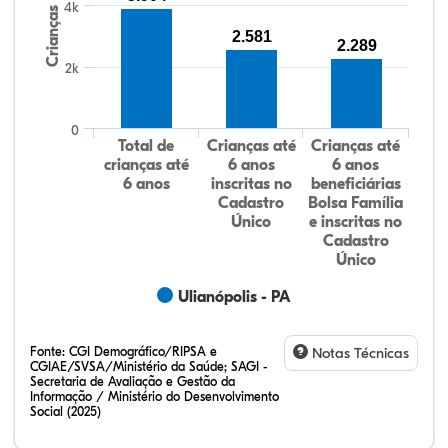
4k
Crianças
2.581
2.289
2k
0
Total de
Crianças até
Crianças até
crianças até
6 anos
6 anos
6 anos
inscritas no
beneficiárias
Cadastro
Bolsa Família
Único
e inscritas no
Cadastro
Único
Ulianópolis - PA
Fonte:
CGI Demográfico/RIPSA e
Notas Técnicas
CGIAE/SVSA/Ministério da Saúde; SAGI -
Secretaria de Avaliação e Gestão da
Informação / Ministério do Desenvolvimento
Social (2025)