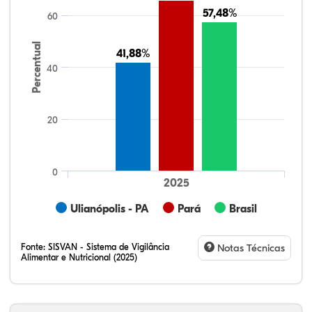
57,48%
57,48%
60
Percentual
41,88%
41,88%
40
20
0
2025
Ulianópolis - PA
Pará
Brasil
Fonte:
SISVAN - Sistema de Vigilância
Notas Técnicas
Alimentar e Nutricional (2025)