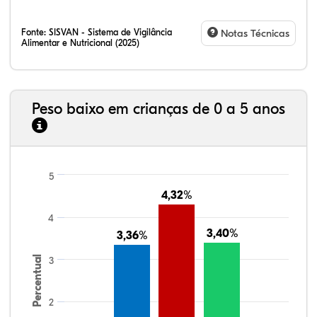
Fonte:
SISVAN - Sistema de Vigilância
Notas Técnicas
Alimentar e Nutricional (2025)
Peso baixo em crianças de 0 a 5 anos
5
4,32%
4,32%
4
3,40%
3,40%
3,36%
3,36%
Percentual
3
2