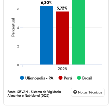
6,30%
6,30%
5,72%
5,72%
6
Percentual
4
2
0
2025
Ulianópolis - PA
Pará
Brasil
Fonte:
SISVAN - Sistema de Vigilância
Notas Técnicas
Alimentar e Nutricional (2025)