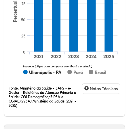
Percentual
75
50
25
9,76%
10,98%
0,00%
73,17%
3,66%
2,44%
32,28%
12,07%
0,23%
51,73%
2,94%
0,75%
0
2021
2022
2023
2024
2025
Legenda (clique para comparar com Brasil e o estado)
Ulianópolis - PA
Pará
Brasil
Fonte:
Ministério da Saúde - SAPS - e-
Notas Técnicas
Gestor - Relatórios da Atenção Primária à
Saúde; CGI Demográfico/RIPSA e
CGIAE/SVSA/Ministério da Saúde (2021 -
2025)