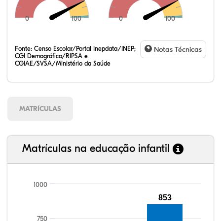
0
100
0
100
Fonte:
Censo Escolar/Portal Inepdata/INEP;
Notas Técnicas
CGI Demográfico/RIPSA e
CGIAE/SVSA/Ministério da Saúde
MATRÍCULAS
Matrículas na educação infantil
1000
90,11%
90,43%
78,93%
83,21%
58,08%
99,81%
100,00%
88,82%
92,94%
78,33%
853
750