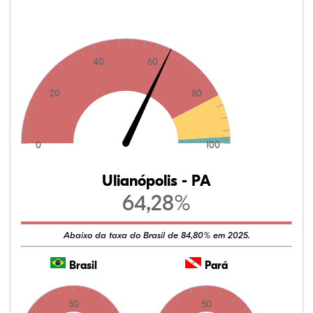
40
60
20
80
0
100
Ulianópolis - PA
64,28%
Abaixo da taxa do Brasil de 84,80% em 2025.
Brasil
Pará
50
50