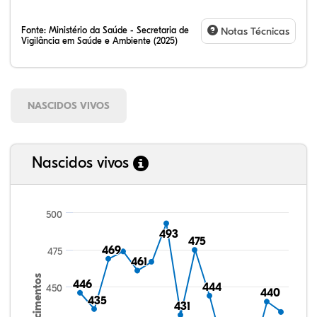
Fonte:
Ministério da Saúde - Secretaria de
Notas Técnicas
Vigilância em Saúde e Ambiente (2025)
NASCIDOS VIVOS
Nascidos vivos
500
493
493
475
475
469
469
475
461
461
Nascimentos
446
446
444
444
450
440
440
435
435
431
431