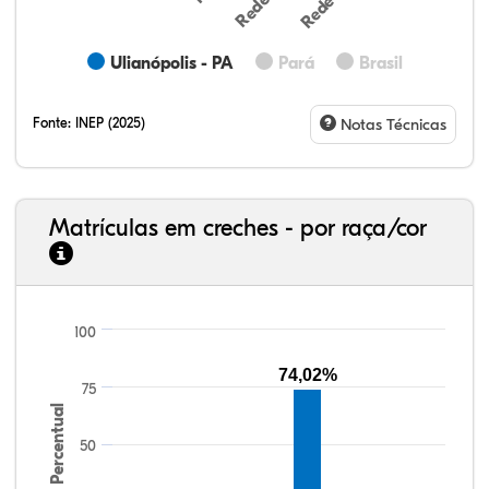
Ulianópolis - PA
Pará
Brasil
Fonte:
INEP (2025)
Notas Técnicas
Matrículas em creches - por raça/cor
100
7,54%
3,53%
0,31%
84,77%
1,36%
2,50%
33,06%
7,95%
0,46%
55,81%
1,22%
1,50%
74,02%
75
Percentual
50