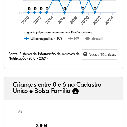
1
0
0
0
0
0
0
0
0
0
0
0
0
0
0
0
2024
2010
2012
2014
2016
2018
2020
2022
Legenda (clique para comparar com Brasil e o estado)
Ulianópolis - PA
PA
Brasil
Fonte:
Sistema de Informação de Agravos de
Notas Técnicas
Notificação (2010 - 2024)
8,00%
3,56%
0,29%
84,72%
1,59%
1,84%
32,57%
9,24%
0,46%
54,88%
1,27%
1,56%
Crianças entre 0 e 6 no Cadastro
Único e Bolsa Família
6k
3.904