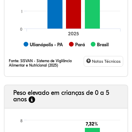
1
0
2025
Ulianópolis - PA
Pará
Brasil
Fonte:
SISVAN - Sistema de Vigilância
Notas Técnicas
Alimentar e Nutricional (2025)
Peso elevado em crianças de 0 a 5
anos
5,35%
3,32%
0,29%
86,36%
2,26%
2,43%
21,99%
7,16%
0,36%
66,18%
2,81%
1,50%
8
7,32%
7,32%