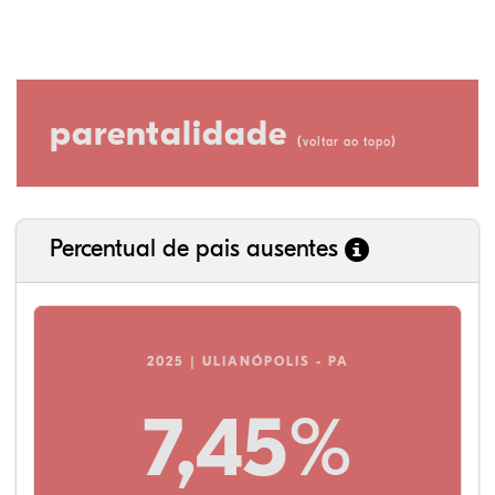
parentalidade
(
)
voltar ao topo
Percentual de pais ausentes
2025 | ULIANÓPOLIS - PA
7,45%