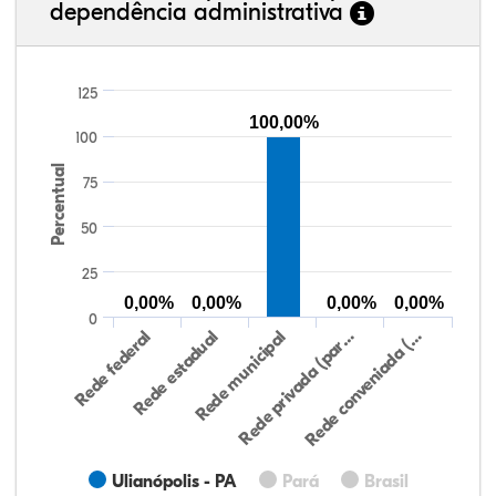
dependência administrativa
125
100,00%
100
Percentual
75
50
25
0,00%
0,00%
0,00%
0,00%
0
Rede federal
Rede estadual
Rede municipal
Rede privada (par…
Rede conveniada (…
Ulianópolis - PA
Pará
Brasil