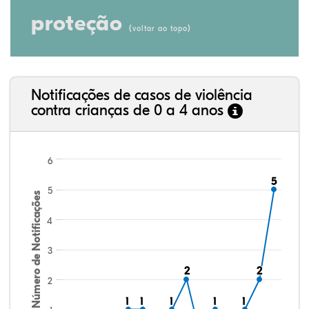
proteção
(
)
voltar ao topo
Notificações de casos de violência
contra crianças de 0 a 4 anos
6
5
5
5
Número de Notificações
4
3
2
2
2
2
2
1
1
1
1
1
1
1
1
1
1