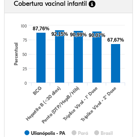
Cobertura vacinal infantil
100
87,76%
92,15%
90,99%
90,07%
67,67%
75
Percentual
50
25
0
Hepatite B (<30 dias)
BCG
Penta (DTP/HepB/Hib)
Tríplice Viral - 1° Dose
Tríplice Viral - 2° Dose
Ulianópolis - PA
Pará
Brasil