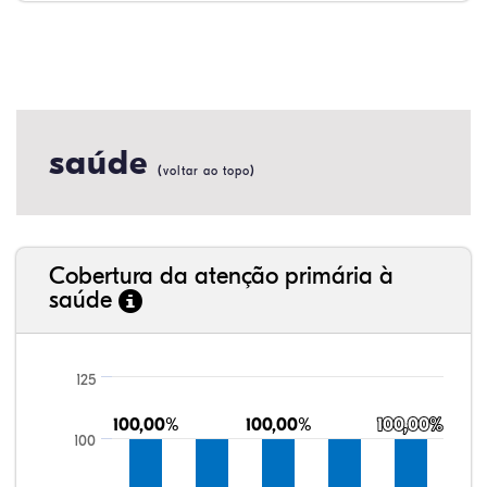
saúde
(
)
voltar ao topo
Cobertura da atenção primária à
saúde
125
100,00%
100,00%
100,00%
100,00%
100,00%
100,00%
100