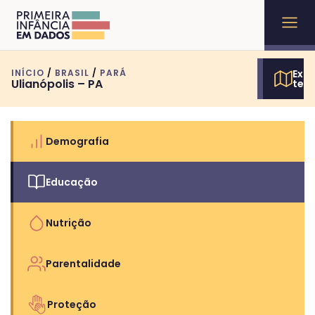
INÍCIO
/
BRASIL
/
PARÁ
Expl
Ulianópolis – PA
terr
Demografia
Educação
Nutrição
Parentalidade
Proteção