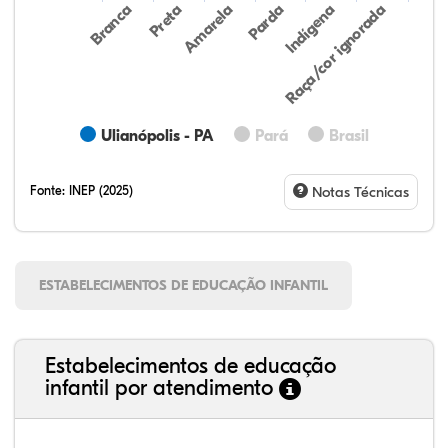
Preta
Indígena
Amarela
Raça/cor ignorada
Branca
Parda
Ulianópolis - PA
Pará
Brasil
Fonte:
INEP (2025)
Notas Técnicas
ESTABELECIMENTOS DE EDUCAÇÃO INFANTIL
Estabelecimentos de educação
infantil por atendimento