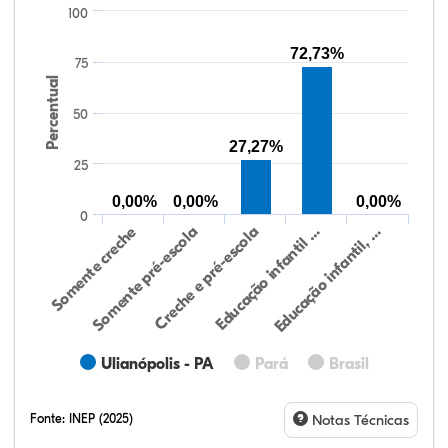
100
72,73%
75
Percentual
50
27,27%
25
0,00%
0,00%
0,00%
0
Somente creche
Somente pré-escola
Creche e pré-escola
Educação infantil …
Educação infantil, …
Ulianópolis - PA
Pará
Brasil
Fonte:
INEP (2025)
Notas Técnicas