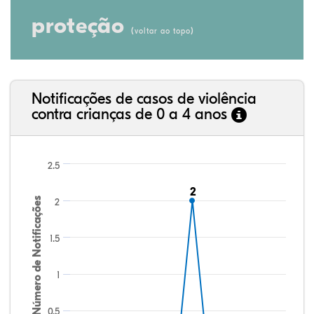
proteção
(
)
voltar ao topo
Notificações de casos de violência
contra crianças de 0 a 4 anos
2.5
2
2
Número de Notificações
2
1.5
1
0.5