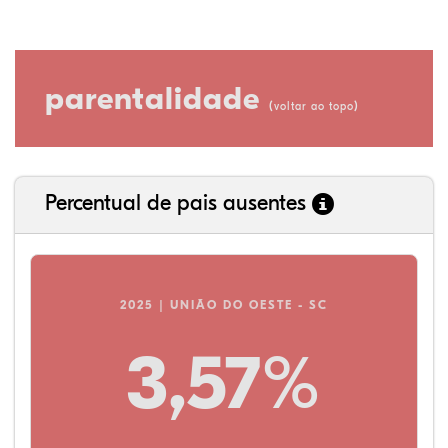
parentalidade
(
)
voltar ao topo
Percentual de pais ausentes
2025 | UNIÃO DO OESTE - SC
3,57%