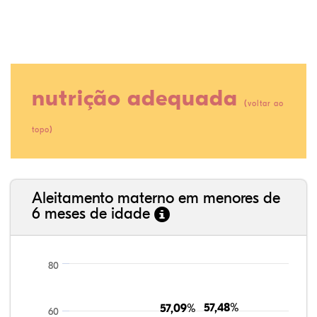
nutrição adequada
(
voltar ao
)
topo
80,23%
3,70%
0,00%
13,99%
0,64%
1,45%
35,89%
3,62%
0,11%
52,11%
2,54%
5,72%
Aleitamento materno em menores de
6 meses de idade
80
57,48%
57,48%
57,09%
57,09%
60