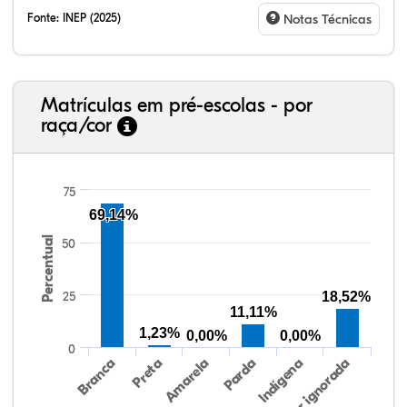
Fonte:
INEP (2025)
Notas Técnicas
Matrículas em pré-escolas - por
raça/cor
75
69,14%
Percentual
50
80,86%
3,50%
0,00%
13,68%
0,62%
1,34%
38,40%
3,47%
0,13%
50,15%
2,37%
5,48%
25
18,52%
11,11%
1,23%
0,00%
0,00%
0
Preta
Indígena
Branca
Parda
Amarela
Raça/cor ignorada