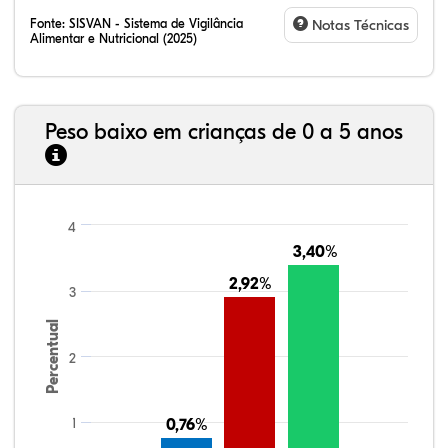
Fonte:
SISVAN - Sistema de Vigilância
Notas Técnicas
Alimentar e Nutricional (2025)
Peso baixo em crianças de 0 a 5 anos
4
3,40%
3,40%
2,92%
2,92%
3
Percentual
2
1
0,76%
0,76%