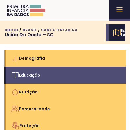
INÍCIO
/
BRASIL
/
SANTA CATARINA
Expl
União Do Oeste – SC
terr
Demografia
Educação
Nutrição
Parentalidade
Proteção