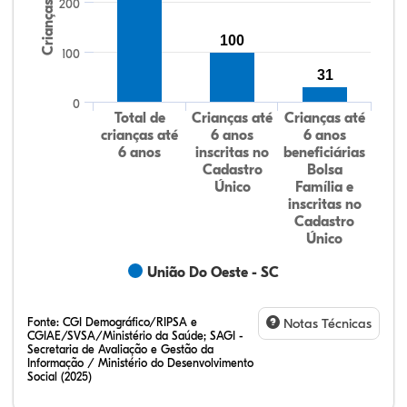
200
Crianças
100
100
31
0
Total de
Crianças até
Crianças até
crianças até
6 anos
6 anos
6 anos
inscritas no
beneficiárias
Cadastro
Bolsa
Único
Família e
inscritas no
Cadastro
Único
União Do Oeste - SC
Fonte:
CGI Demográfico/RIPSA e
Notas Técnicas
CGIAE/SVSA/Ministério da Saúde; SAGI -
Secretaria de Avaliação e Gestão da
Informação / Ministério do Desenvolvimento
Social (2025)