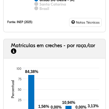
União Do Oeste - SC
Santa Catarina
Brasil
Fonte:
INEP (2025)
Notas Técnicas
Matrículas em creches - por raça/cor
100
84,38%
76,13%
4,31%
0,27%
18,65%
0,43%
0,21%
33,06%
7,95%
0,46%
55,81%
1,22%
1,50%
75
Percentual
50
25
10,94%
3,13%
1,56%
0,00%
0,00%