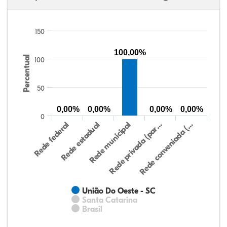
150
100,00%
Percentual
100
50
0,00%
0,00%
0,00%
0,00%
0
Rede federal
Rede estadual
Rede municipal
Rede privada (par…
Rede conveniada (…
União Do Oeste - SC
Santa Catarina
Brasil