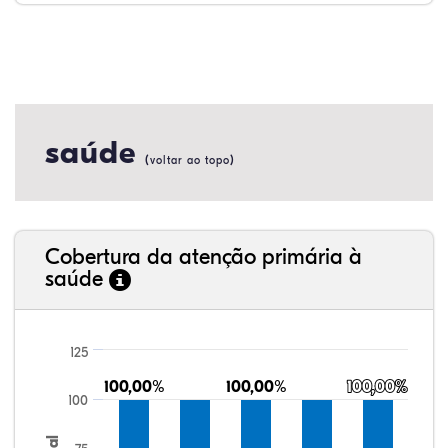
saúde
(
)
voltar ao topo
Cobertura da atenção primária à
saúde
125
100,00%
100,00%
100,00%
100,00%
100,00%
100,00%
100