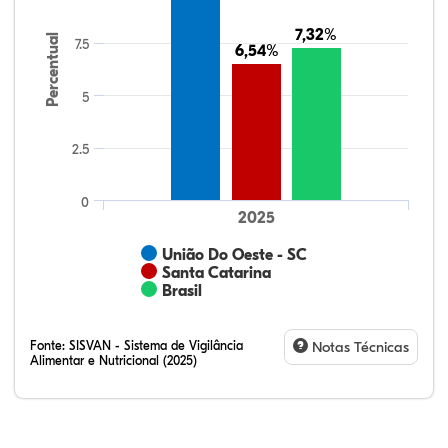
7,32%
7,32%
Percentual
7.5
6,54%
6,54%
5
2.5
0
2025
União Do Oeste - SC
Santa Catarina
Brasil
Fonte:
SISVAN - Sistema de Vigilância
Notas Técnicas
Alimentar e Nutricional (2025)