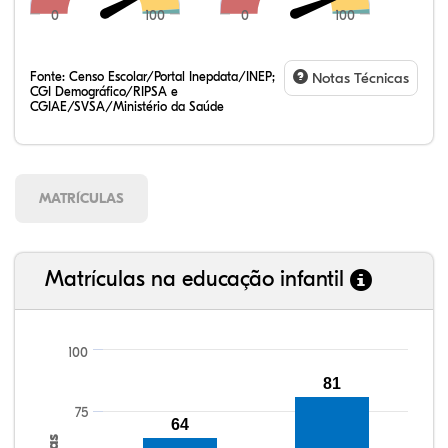
0
100
0
100
Fonte:
Censo Escolar/Portal Inepdata/INEP;
Notas Técnicas
CGI Demográfico/RIPSA e
CGIAE/SVSA/Ministério da Saúde
MATRÍCULAS
Matrículas na educação infantil
100
81
93,75%
92,80%
93,45%
96,16%
81,13%
99,81%
100,00%
88,82%
92,94%
78,33%
75
64