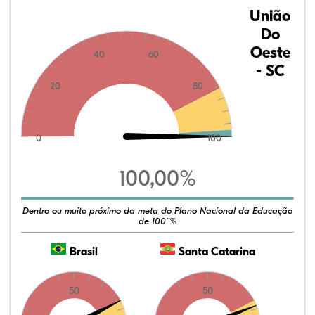
União
Do
Oeste
40
60
- SC
20
80
0
100
100,00%
Dentro ou muito próximo da meta do Plano Nacional da Educação
de 100¨%
Brasil
Santa Catarina
50
50