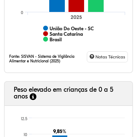
0
2025
União Do Oeste - SC
Santa Catarina
Brasil
Fonte:
SISVAN - Sistema de Vigilância
Notas Técnicas
Alimentar e Nutricional (2025)
Peso elevado em crianças de 0 a 5
anos
68,17%
3,80%
0,24%
26,30%
1,19%
0,30%
21,99%
7,16%
0,36%
66,18%
2,81%
1,50%
12.5
9,85%
9,85%
10