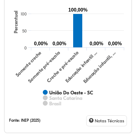
100,00%
Percentual
100
50
0,00%
0,00%
0,00%
0,00%
0
Somente creche
Somente pré-escola
Creche e pré-escola
Educação infantil …
Educação infantil, …
União Do Oeste - SC
Santa Catarina
Brasil
Fonte:
INEP (2025)
Notas Técnicas