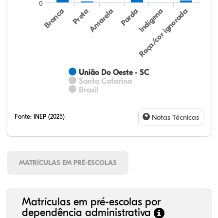
0
Preta
Indígena
Amarela
Raça/cor ignorada
Branca
Parda
União Do Oeste - SC
Santa Catarina
Brasil
Fonte:
INEP (2025)
Notas Técnicas
MATRÍCULAS EM PRÉ-ESCOLAS
Matrículas em pré-escolas por
dependência administrativa