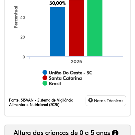
50,00%
50,00%
Percentual
40
20
0
2025
União Do Oeste - SC
Santa Catarina
Brasil
Fonte:
SISVAN - Sistema de Vigilância
Notas Técnicas
Alimentar e Nutricional (2025)
Altura das crianças de 0 a 5 anos