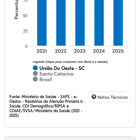
Percentual
75
50
25
72,73%
11,36%
0,00%
11,36%
4,55%
0,00%
32,28%
12,07%
0,23%
51,73%
2,94%
0,75%
0
2021
2022
2023
2024
2025
Legenda (clique para comparar com Brasil e o estado)
União Do Oeste - SC
Santa Catarina
Brasil
Fonte:
Ministério da Saúde - SAPS - e-
Notas Técnicas
Gestor - Relatórios da Atenção Primária à
Saúde; CGI Demográfico/RIPSA e
CGIAE/SVSA/Ministério da Saúde (2021 -
2025)