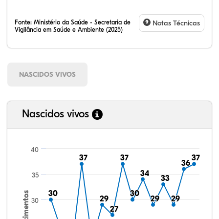
Fonte:
Ministério da Saúde - Secretaria de
Notas Técnicas
Vigilância em Saúde e Ambiente (2025)
NASCIDOS VIVOS
Nascidos vivos
40
37
37
37
37
37
37
36
36
34
34
35
33
33
30
30
30
30
Nascimentos
29
29
29
29
29
29
30
27
27