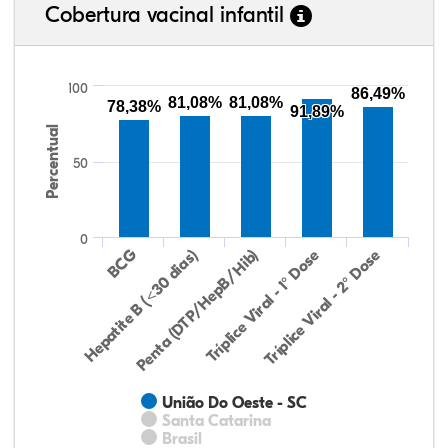
Cobertura vacinal infantil
100
86,49%
81,08%
81,08%
78,38%
91,89%
Percentual
50
0
Hepatite B (<30 dias)
BCG
Penta (DTP/HepB/Hib)
Tríplice Viral - 1° Dose
Tríplice Viral - 2° Dose
União Do Oeste - SC
Santa Catarina
Brasil