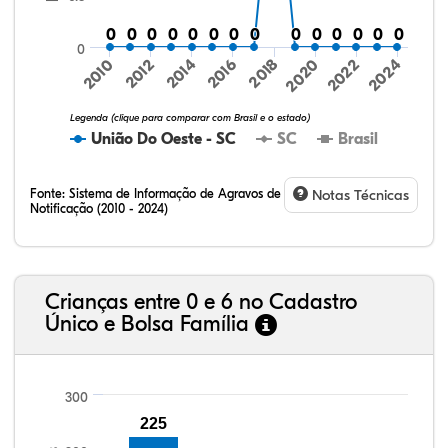
0
0
0
0
0
0
0
0
0
0
0
0
0
0
0
0
0
0
0
0
0
0
0
0
0
0
0
0
0
2016
2024
2010
2018
2012
2020
2014
2022
Legenda (clique para comparar com Brasil e o estado)
União Do Oeste - SC
SC
Brasil
Fonte:
Sistema de Informação de Agravos de
Notas Técnicas
Notificação (2010 - 2024)
74,03%
5,10%
0,26%
19,73%
0,70%
0,19%
32,57%
9,24%
0,46%
54,88%
1,27%
1,56%
Crianças entre 0 e 6 no Cadastro
Único e Bolsa Família
300
225