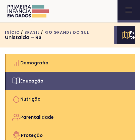
INÍCIO
/
BRASIL
/
RIO GRANDE DO SUL
Expl
Unistalda – RS
terr
Demografia
Educação
Nutrição
Parentalidade
Proteção