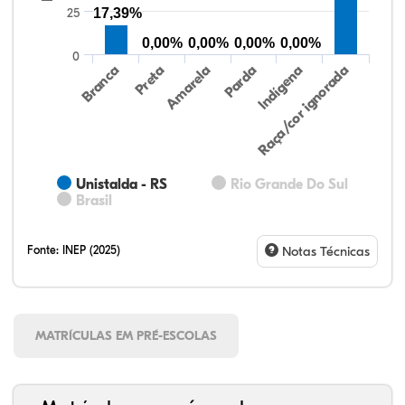
25
17,39%
0,00%
0,00%
0,00%
0,00%
0
Preta
Indígena
Amarela
Raça/cor ignorada
Branca
Parda
Unistalda - RS
Rio Grande Do Sul
Brasil
Fonte:
INEP (2025)
Notas Técnicas
MATRÍCULAS EM PRÉ-ESCOLAS