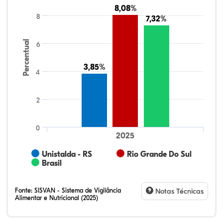
8,08%
8,08%
8
7,32%
7,32%
Percentual
6
3,85%
3,85%
4
2
0
2025
Unistalda - RS
Rio Grande Do Sul
Brasil
Fonte:
SISVAN - Sistema de Vigilância
Notas Técnicas
Alimentar e Nutricional (2025)