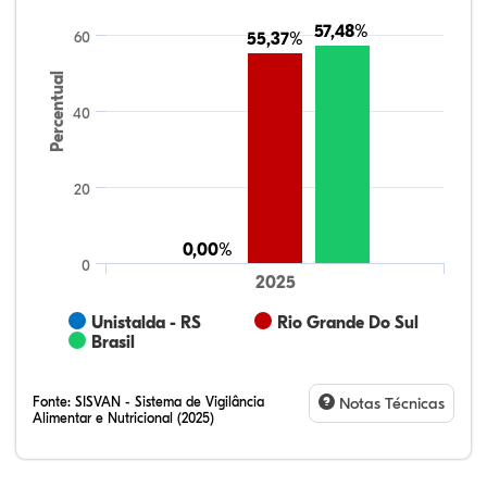
57,48%
57,48%
60
55,37%
55,37%
Percentual
40
20
0,00%
0,00%
0
2025
Unistalda - RS
Rio Grande Do Sul
Brasil
Fonte:
SISVAN - Sistema de Vigilância
Notas Técnicas
Alimentar e Nutricional (2025)