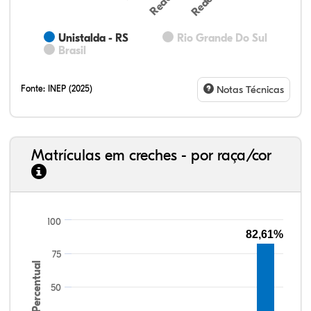
Unistalda - RS
Rio Grande Do Sul
Brasil
Fonte:
INEP (2025)
Notas Técnicas
Matrículas em creches - por raça/cor
100
82,61%
77,34%
7,88%
0,13%
13,87%
0,71%
0,08%
33,06%
7,95%
0,46%
55,81%
1,22%
1,50%
75
Percentual
50