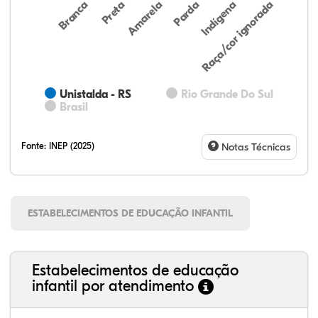
Preta
Indígena
Branca
Parda
Amarela
Raça/cor ignorada
Unistalda - RS
Rio Grande Do Sul
Brasil
Fonte:
INEP (2025)
Notas Técnicas
ESTABELECIMENTOS DE EDUCAÇÃO INFANTIL
Estabelecimentos de educação
infantil por atendimento