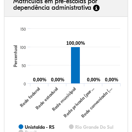
Matrículas em pré-escolas por
dependência administrativa
150
100,00%
Percentual
100
50
0,00%
0,00%
0,00%
0,00%
0
Rede federal
Rede estadual
Rede municipal
Rede privada (par…
Rede conveniada (…
Unistalda - RS
Rio Grande Do Sul