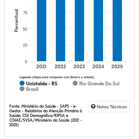
Percentual
75
50
25
64,15%
20,75%
0,00%
13,21%
1,89%
0,00%
32,28%
12,07%
0,23%
51,73%
2,94%
0,75%
0
2021
2022
2023
2024
2025
Legenda (clique para comparar com Brasil e o estado)
Unistalda - RS
Rio Grande Do Sul
Brasil
Fonte:
Ministério da Saúde - SAPS - e-
Notas Técnicas
Gestor - Relatórios da Atenção Primária à
Saúde; CGI Demográfico/RIPSA e
CGIAE/SVSA/Ministério da Saúde (2021 -
2025)