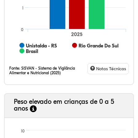
1
0
2025
Unistalda - RS
Rio Grande Do Sul
Brasil
Fonte:
SISVAN - Sistema de Vigilância
Notas Técnicas
Alimentar e Nutricional (2025)
Peso elevado em crianças de 0 a 5
anos
69,77%
8,24%
0,13%
20,14%
1,67%
0,06%
21,99%
7,16%
0,36%
66,18%
2,81%
1,50%
10