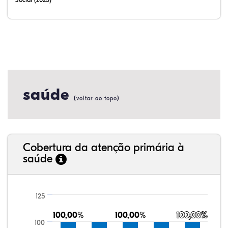
saúde
(
)
voltar ao topo
Cobertura da atenção primária à
saúde
125
100,00%
100,00%
100,00%
100,00%
100,00%
100,00%
100