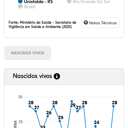
Unistalda - RS
Rio Grande Do Sul
Brasil
Fonte:
Ministério da Saúde - Secretaria de
Notas Técnicas
Vigilância em Saúde e Ambiente (2025)
NASCIDOS VIVOS
Nascidos vivos
30
28
28
28
28
28
28
28
28
29
29
27
27
27
27
26
26
25
25
25
24
24
23
23