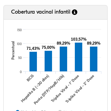
Cobertura vacinal infantil
150
103,57%
Percentual
89,29%
89,29%
100
75,00%
71,43%
50
0
Hepatite B (<30 dias)
BCG
Penta (DTP/HepB/Hib)
Tríplice Viral - 1° Dose
Tríplice Viral - 2° Dose