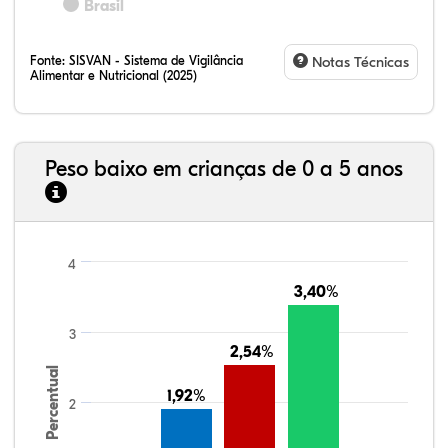
Brasil
Fonte:
SISVAN - Sistema de Vigilância
Notas Técnicas
Alimentar e Nutricional (2025)
Peso baixo em crianças de 0 a 5 anos
4
3,40%
3,40%
3
2,54%
2,54%
Percentual
1,92%
1,92%
2