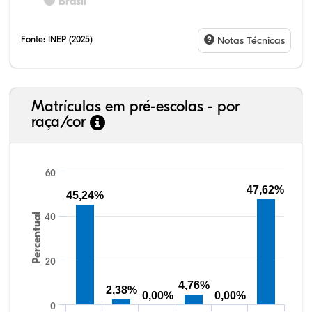
Brasil
Fonte:
INEP (2025)
Notas Técnicas
Matrículas em pré-escolas - por
raça/cor
60
47,62%
45,24%
40
Percentual
82,41%
4,84%
0,26%
10,47%
1,50%
0,53%
38,40%
3,47%
0,13%
50,15%
2,37%
5,48%
20
4,76%
2,38%
0,00%
0,00%
0