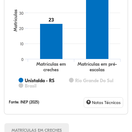
Matrículas
30
23
20
10
0
Matrículas em
Matrículas em pré-
creches
escolas
Unistalda - RS
Rio Grande Do Sul
Brasil
Fonte:
INEP (2025)
Notas Técnicas
MATRÍCULAS EM CRECHES