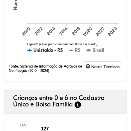
2024
2010
2012
2014
2016
2018
2020
2022
Legenda (clique para comparar com Brasil e o estado)
Unistalda - RS
RS
Brasil
Fonte:
Sistema de Informação de Agravos de
Notas Técnicas
Notificação (2010 - 2024)
75,36%
9,00%
0,08%
14,79%
0,71%
0,06%
32,57%
9,24%
0,46%
54,88%
1,27%
1,56%
Crianças entre 0 e 6 no Cadastro
Único e Bolsa Família
150
127