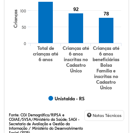
92
100
Crianças
78
50
0
Total de
Crianças até
Crianças até
crianças até
6 anos
6 anos
6 anos
inscritas no
beneficiárias
Cadastro
Bolsa
Único
Família e
inscritas no
Cadastro
Único
Unistalda - RS
Fonte:
CGI Demográfico/RIPSA e
Notas Técnicas
CGIAE/SVSA/Ministério da Saúde; SAGI -
Secretaria de Avaliação e Gestão da
Informação / Ministério do Desenvolvimento
Social (2025)