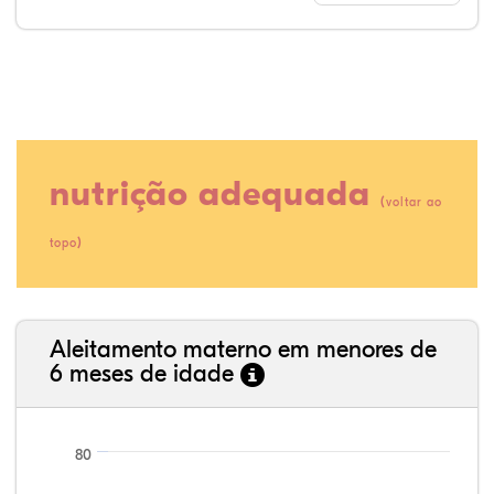
nutrição adequada
(
voltar ao
)
topo
80,84%
5,84%
0,27%
10,87%
1,49%
0,68%
35,89%
3,62%
0,11%
52,11%
2,54%
5,72%
Aleitamento materno em menores de
6 meses de idade
80