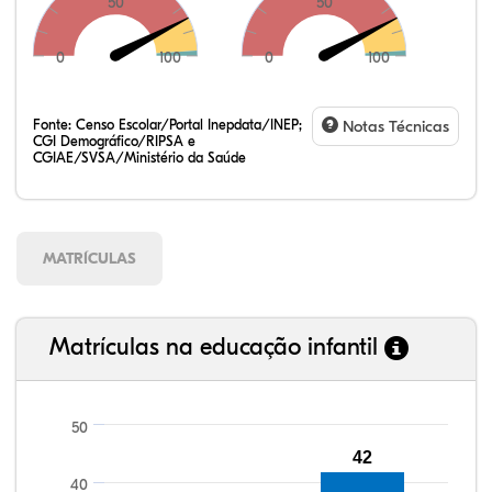
50
50
0
100
0
100
Fonte:
Censo Escolar/Portal Inepdata/INEP;
Notas Técnicas
CGI Demográfico/RIPSA e
CGIAE/SVSA/Ministério da Saúde
MATRÍCULAS
Matrículas na educação infantil
50
42
104,22%
103,39%
91,09%
95,21%
84,12%
99,81%
100,00%
88,82%
92,94%
78,33%
40