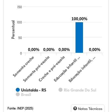
150
100,00%
Percentual
100
50
0,00%
0,00%
0,00%
0,00%
0
Somente creche
Somente pré-escola
Creche e pré-escola
Educação infantil …
Educação infantil, …
Unistalda - RS
Rio Grande Do Sul
Brasil
Fonte:
INEP (2025)
Notas Técnicas