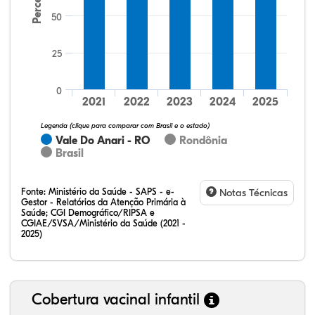
50
25
28,57%
0,00%
0,00%
57,14%
0,00%
14,29%
32,28%
12,07%
0,23%
51,73%
2,94%
0,75%
0
2021
2022
2023
2024
2025
Legenda (clique para comparar com Brasil e o estado)
Vale Do Anari - RO
Rondônia
Brasil
Fonte:
Ministério da Saúde - SAPS - e-
Notas Técnicas
Gestor - Relatórios da Atenção Primária à
Saúde; CGI Demográfico/RIPSA e
CGIAE/SVSA/Ministério da Saúde (2021 -
2025)
Cobertura vacinal infantil