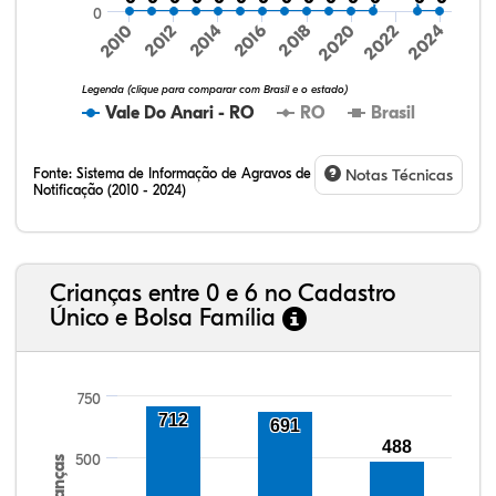
0
2016
2020
2024
2010
2014
2018
2022
2012
Legenda (clique para comparar com Brasil e o estado)
Vale Do Anari - RO
RO
Brasil
Fonte:
Sistema de Informação de Agravos de
Notas Técnicas
Notificação (2010 - 2024)
15,08%
3,53%
0,74%
75,70%
1,99%
2,96%
32,57%
9,24%
0,46%
54,88%
1,27%
1,56%
Crianças entre 0 e 6 no Cadastro
Único e Bolsa Família
750
712
691
488
500
Crianças