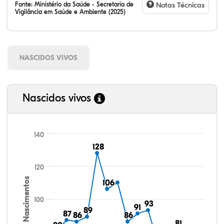
Fonte:
Ministério da Saúde - Secretaria de
Notas Técnicas
Vigilância em Saúde e Ambiente (2025)
NASCIDOS VIVOS
Nascidos vivos
140
128
128
120
Nascimentos
106
106
100
93
93
91
91
89
89
87
87
86
86
86
86
81
81