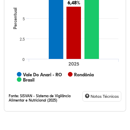
6,48%
6,48%
Percentual
5
2.5
0
2025
Vale Do Anari - RO
Rondônia
Brasil
Fonte:
SISVAN - Sistema de Vigilância
Notas Técnicas
Alimentar e Nutricional (2025)