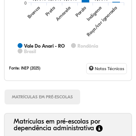
0
Preta
Indígena
Amarela
Raça/cor ignorada
Branca
Parda
Vale Do Anari - RO
Rondônia
Brasil
Fonte:
INEP (2025)
Notas Técnicas
MATRÍCULAS EM PRÉ-ESCOLAS
Matrículas em pré-escolas por
dependência administrativa