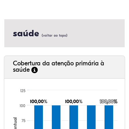
saúde
(
)
voltar ao topo
Cobertura da atenção primária à
saúde
125
100,00%
100,00%
100,00%
100,00%
100,00%
100,00%
100
Percentual
75