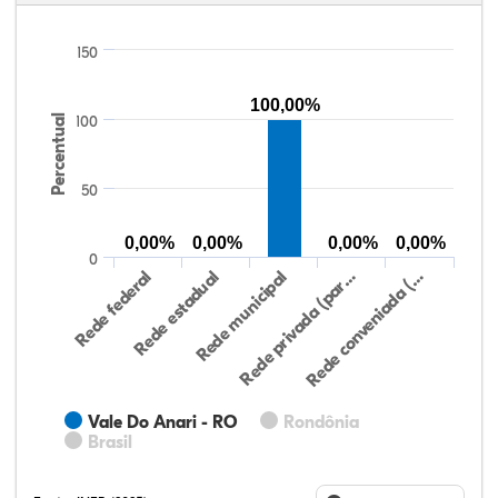
150
100,00%
Percentual
100
50
0,00%
0,00%
0,00%
0,00%
0
Rede federal
Rede estadual
Rede municipal
Rede privada (par…
Rede conveniada (…
Vale Do Anari - RO
Rondônia
Brasil