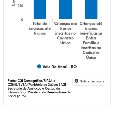
250
0
Total de
Crianças até
Crianças até
crianças até
6 anos
6 anos
6 anos
inscritas no
beneficiárias
Cadastro
Bolsa
Único
Família e
inscritas no
Cadastro
Único
Vale Do Anari - RO
Fonte:
CGI Demográfico/RIPSA e
Notas Técnicas
CGIAE/SVSA/Ministério da Saúde; SAGI -
Secretaria de Avaliação e Gestão da
Informação / Ministério do Desenvolvimento
Social (2025)