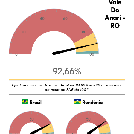
Vale
Do
Anari -
40
60
RO
20
80
0
100
92,66%
Igual ou acima da taxa do Brasil de 84,80% em 2025 e próximo
da meta do PNE de 100%
Brasil
Rondônia
50
50