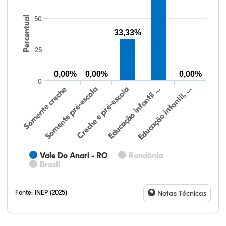
Percentual
50
33,33%
25
0,00%
0,00%
0,00%
0
Somente creche
Somente pré-escola
Creche e pré-escola
Educação infantil …
Educação infantil, …
Vale Do Anari - RO
Rondônia
Brasil
Fonte:
INEP (2025)
Notas Técnicas