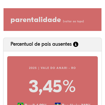
parentalidade
(
)
voltar ao topo
Percentual de pais ausentes
2025 | VALE DO ANARI - RO
3,45%