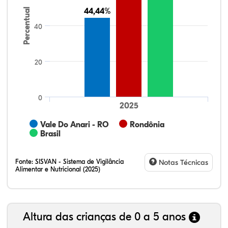
Percentual
44,44%
44,44%
40
20
0
2025
Vale Do Anari - RO
Rondônia
Brasil
Fonte:
SISVAN - Sistema de Vigilância
Notas Técnicas
Alimentar e Nutricional (2025)
Altura das crianças de 0 a 5 anos