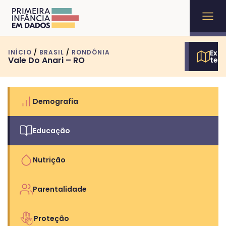
INÍCIO
/
BRASIL
/
RONDÔNIA
Expl
Vale Do Anari – RO
terr
Demografia
Educação
Nutrição
Parentalidade
Proteção