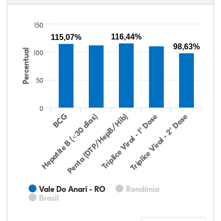
150
116,44%
115,07%
98,63%
Percentual
100
50
0
Hepatite B (<30 dias)
BCG
Penta (DTP/HepB/Hib)
Tríplice Viral - 1° Dose
Tríplice Viral - 2° Dose
Vale Do Anari - RO
Rondônia
Brasil