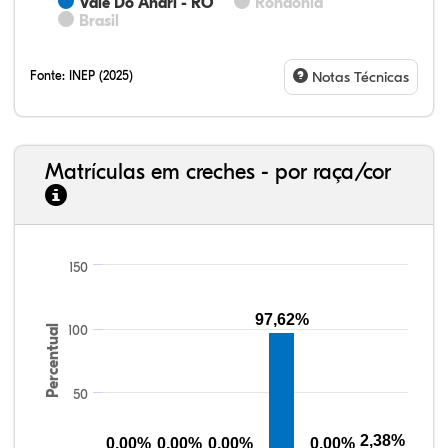
Vale Do Anari - RO
Rondônia
Brasil
Fonte:
INEP (2025)
Notas Técnicas
Matrículas em creches - por raça/cor
150
18,95%
4,17%
0,55%
71,85%
1,98%
2,50%
33,06%
7,95%
0,46%
55,81%
1,22%
1,50%
97,62%
100
Percentual
50
2,38%
0,00%
0,00%
0,00%
0,00%