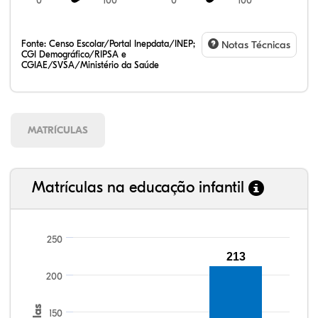
0
100
0
100
Fonte:
Censo Escolar/Portal Inepdata/INEP;
Notas Técnicas
CGI Demográfico/RIPSA e
CGIAE/SVSA/Ministério da Saúde
MATRÍCULAS
Matrículas na educação infantil
250
213
99,13%
99,44%
93,38%
94,49%
84,50%
99,81%
100,00%
88,82%
92,94%
78,33%
200
150