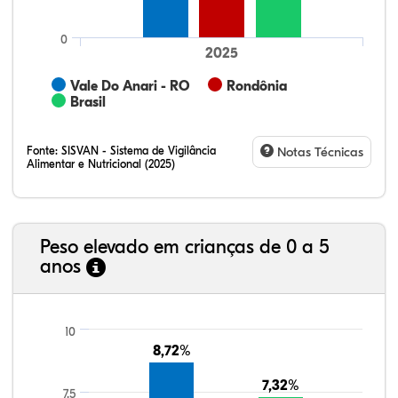
0
2025
Vale Do Anari - RO
Rondônia
Brasil
Fonte:
SISVAN - Sistema de Vigilância
Notas Técnicas
Alimentar e Nutricional (2025)
Peso elevado em crianças de 0 a 5
anos
13,55%
3,62%
0,46%
77,19%
3,49%
1,69%
21,99%
7,16%
0,36%
66,18%
2,81%
1,50%
10
8,72%
8,72%
7,32%
7,32%
7.5