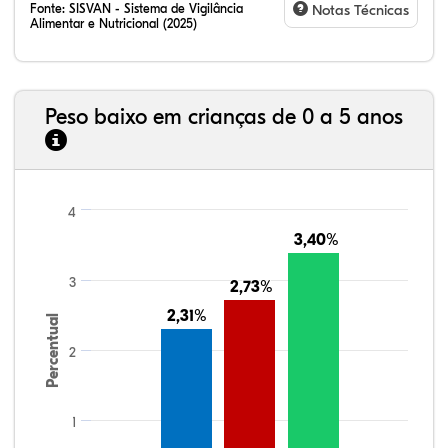
Fonte:
SISVAN - Sistema de Vigilância
Notas Técnicas
Alimentar e Nutricional (2025)
Peso baixo em crianças de 0 a 5 anos
4
3,40%
3,40%
3
2,73%
2,73%
2,31%
2,31%
Percentual
2
1