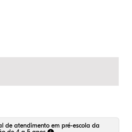
,77%
24%
13%
,14%
67%
06%
,99%
16%
36%
,18%
81%
50%
al de atendimento em pré-escola da