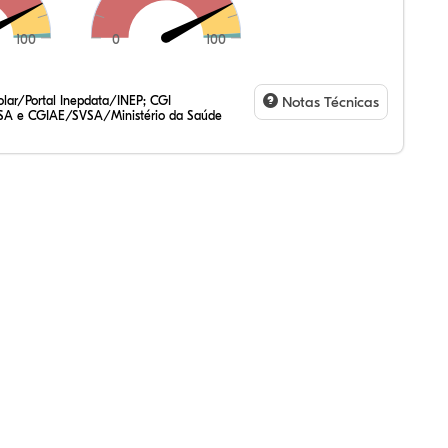
100
0
100
,44%
38%
13%
,39%
59%
07%
,47%
72%
47%
,20%
83%
31%
lar/Portal Inepdata/INEP; CGI
Notas Técnicas
SA e CGIAE/SVSA/Ministério da Saúde