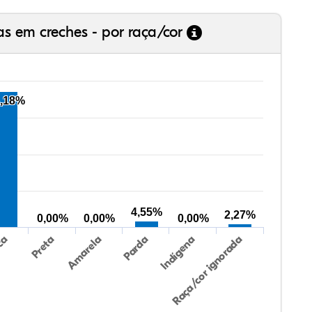
as em creches - por raça/cor
,18%
4,55%
2,27%
0,00%
0,00%
0,00%
Preta
Indígena
Amarela
Raça/cor ignorada
ca
Parda