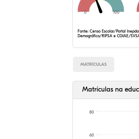
0
100
Fonte:
Censo Escolar/Portal Inepd
Demográfico/RIPSA e CGIAE/SVSA
MATRÍCULAS
Matrículas na educ
80
60