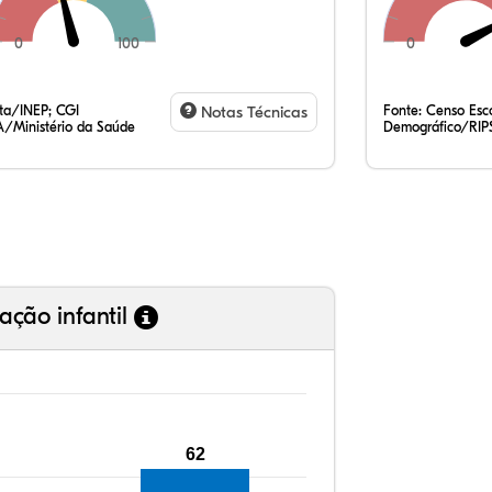
0
100
0
78
7,
0,
13
0,
0,
35
7,
0,
54
0,
1,
ata/INEP; CGI
Notas Técnicas
Fonte:
Censo Esco
/Ministério da Saúde
Demográfico/RIP
ação infantil
62