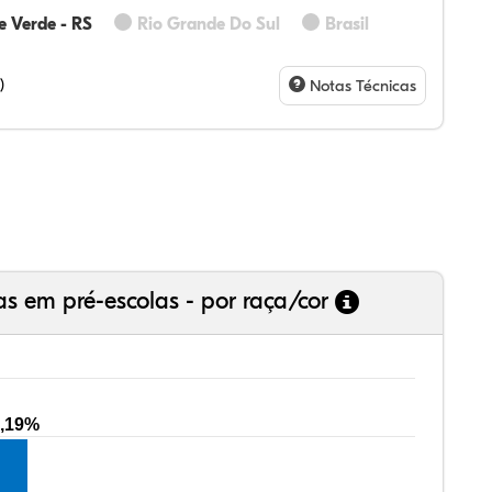
e Verde - RS
Rio Grande Do Sul
Brasil
15%
75%
0%
21%
9%
0%
28%
07%
3%
73%
4%
5%
)
Notas Técnicas
as em pré-escolas - por raça/cor
,19%