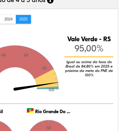
ão de 4 a 5 anos
2024
2025
Vale Verde - RS
95,00%
40
60
Igual ou acima da taxa do
Brasil de 84,80% em 2025 e
80
próximo da meta do PNE de
100%
100
il
Rio Grande Do Sul
50