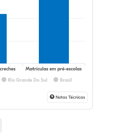
creches
Matrículas em pré-escolas
Rio Grande Do Sul
Brasil
75
9,
0,
14
0,
0,
32
9,
0,
54
1,
1,
Notas Técnicas