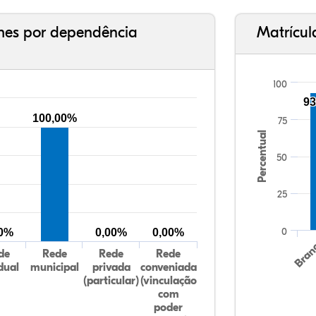
ches por dependência
Matrícul
100
93
100,00%
75
Percentual
50
25
0
00%
0,00%
0,00%
Bran
de
Rede
Rede
Rede
dual
municipal
privada
conveniada
(particular)
(vinculação
com
poder