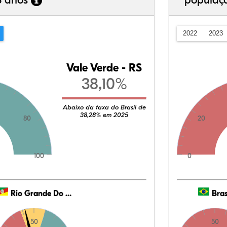
3 anos
populaç
2022
2023
Vale Verde - RS
38,10%
Abaixo da taxa do Brasil de
38,28% em 2025
80
20
100
0
Rio Grande Do Sul
Bras
50
50