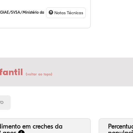
CGIAE/SVSA/Ministério da
Notas Técnicas
fantil
(
)
voltar ao topo
69
8,
0,
20
1,
0,
21
7,
0,
66
2,
1,
TO
dimento em creches da
Percentu