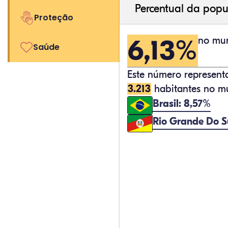
Percentual da popu
Proteção
6,13%
no mun
Saúde
Este número represen
3.213
habitantes no mu
Brasil: 8,57%
Rio Grande Do S