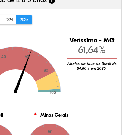
ão de 4 a 5 anos
2024
2025
Veríssimo - MG
61,64%
40
60
Abaixo da taxa do Brasil de
84,80% em 2025.
80
100
il
Minas Gerais
50