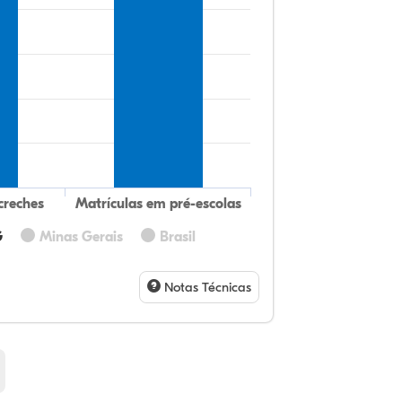
creches
Matrículas em pré-escolas
G
Minas Gerais
Brasil
31
12
0,
53
0,
1,
32
9,
0,
54
1,
1,
Notas Técnicas