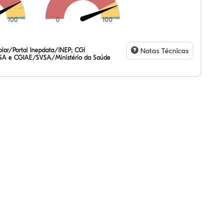
100
0
100
64%
67%
9%
99%
2%
9%
47%
2%
7%
20%
3%
1%
lar/Portal Inepdata/INEP; CGI
Notas Técnicas
SA e CGIAE/SVSA/Ministério da Saúde