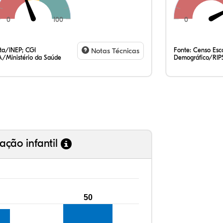
0
100
0
33,
10,
0,5
52,
0,2
1,8
35,
7,7
0,4
54,
0,8
1,3
ata/INEP; CGI
Notas Técnicas
Fonte:
Censo Esco
/Ministério da Saúde
Demográfico/RIP
ação infantil
50