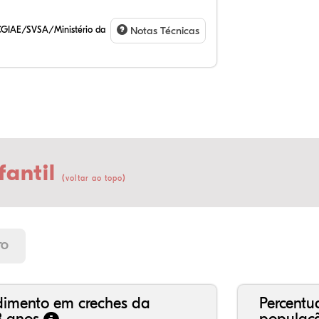
CGIAE/SVSA/Ministério da
Notas Técnicas
fantil
(
)
voltar ao topo
23
11
0,
62
0,
2,
21
7,
0,
66
2,
1,
TO
dimento em creches da
Percentu