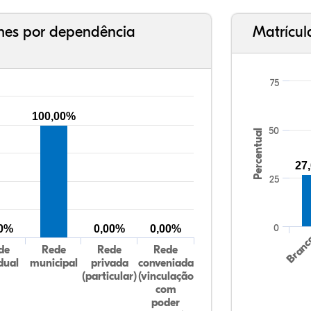
ches por dependência
Matrícul
75
100,00%
50
Percentual
27
25
0
00%
0,00%
0,00%
Bran
de
Rede
Rede
Rede
dual
municipal
privada
conveniada
(particular)
(vinculação
com
poder