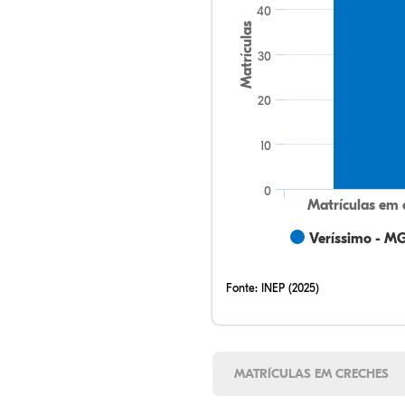
40
Matrículas
30
20
10
0
Matrículas em 
Veríssimo - M
Fonte:
INEP (2025)
MATRÍCULAS EM CRECHES