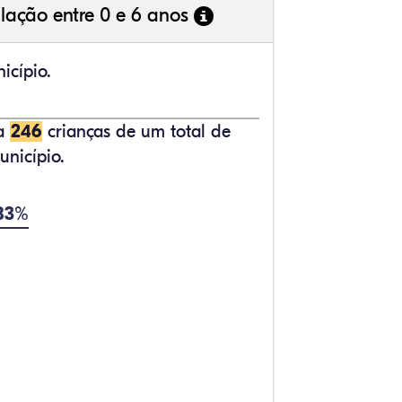
lação entre 0 e 6 anos
icípio.
ta
246
crianças de um total de
nicípio.
,83%