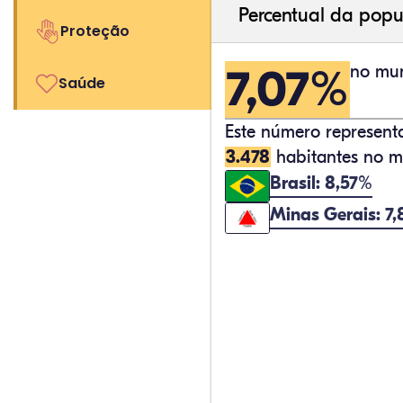
Percentual da popu
Proteção
7,07%
no mun
Saúde
Este número represen
3.478
habitantes no mu
Brasil: 8,57%
Minas Gerais: 7