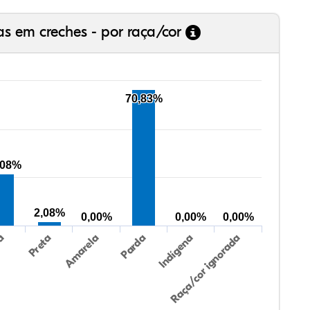
as em creches - por raça/cor
70,83%
,08%
2,08%
0,00%
0,00%
0,00%
Preta
Indígena
ca
Parda
Amarela
Raça/cor ignorada