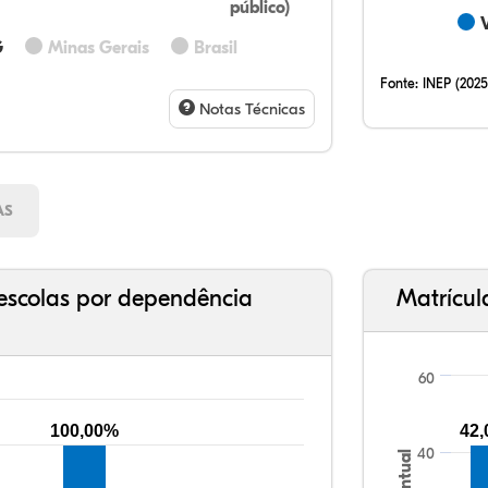
público)
33,
17,
0,0
48,
0,8
0,0
32,
12,
0,2
51,
2,9
0,7
G
Minas Gerais
Brasil
Fonte:
INEP (2025
Notas Técnicas
AS
escolas por dependência
Matrícul
60
100,00%
42
40