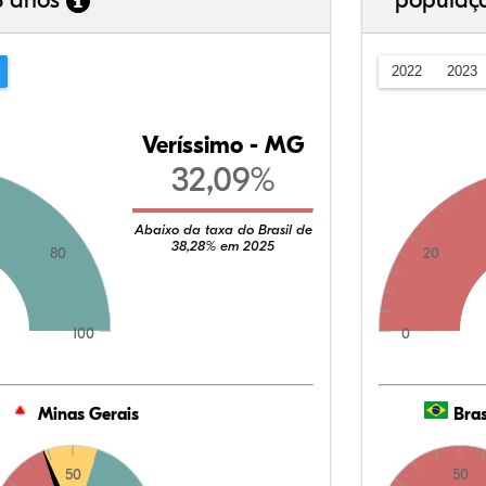
3 anos
populaç
2022
2023
Veríssimo - MG
32,09%
Abaixo da taxa do Brasil de
38,28% em 2025
80
20
100
0
Minas Gerais
Bras
50
50