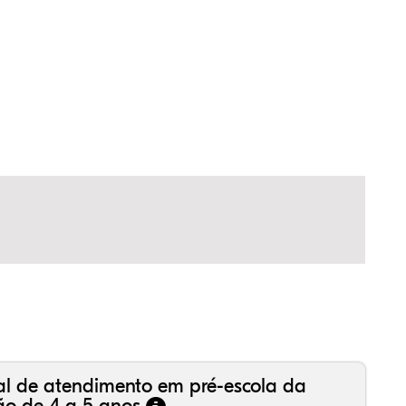
,35%
,01%
51%
,43%
42%
29%
,99%
16%
36%
,18%
81%
50%
al de atendimento em pré-escola da