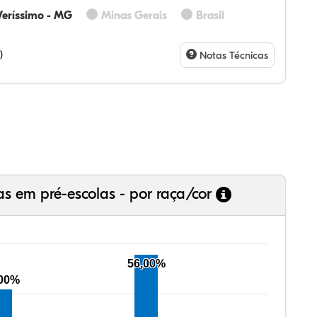
Veríssimo - MG
Minas Gerais
Brasil
60%
60%
0%
00%
0%
0%
28%
07%
3%
73%
4%
5%
)
Notas Técnicas
as em pré-escolas - por raça/cor
56,00%
,00%