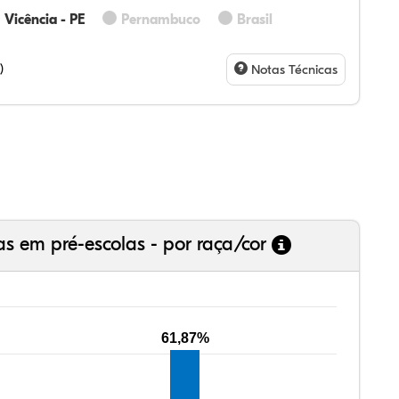
Vicência - PE
Pernambuco
Brasil
00%
0%
0%
00%
0%
0%
28%
07%
3%
73%
4%
5%
)
Notas Técnicas
as em pré-escolas - por raça/cor
61,87%