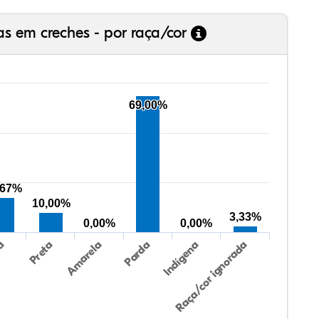
as em creches - por raça/cor
69,00%
,67%
10,00%
3,33%
0,00%
0,00%
Preta
Indígena
ca
Parda
Amarela
Raça/cor ignorada