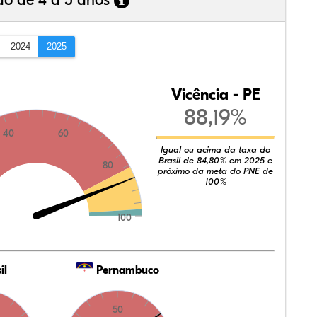
ão de 4 a 5 anos
2024
2025
Vicência - PE
88,19%
40
60
Igual ou acima da taxa do
Brasil de 84,80% em 2025 e
80
próximo da meta do PNE de
100%
100
il
Pernambuco
50