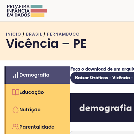
INÍCIO
/
BRASIL
/
PERNAMBUCO
Vicência – PE
Faça o download de um arqui
Demografia
Baixar Gráficos - Vicência -
Educação
demografia
Nutrição
Parentalidade