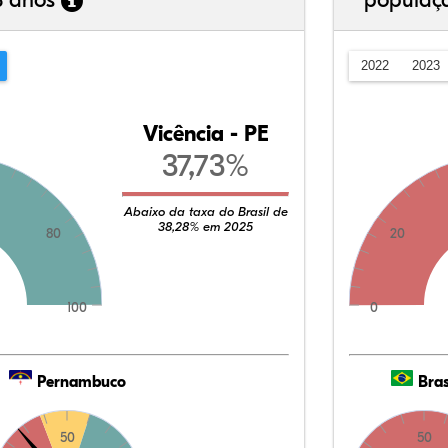
3 anos
populaç
2022
2023
Vicência - PE
37,73%
Abaixo da taxa do Brasil de
38,28% em 2025
80
20
100
0
Pernambuco
Bras
50
50