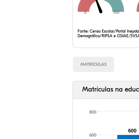
0
100
Fonte:
Censo Escolar/Portal Inepd
Demográfico/RIPSA e CGIAE/SVSA
MATRÍCULAS
Matrículas na educ
800
600
600