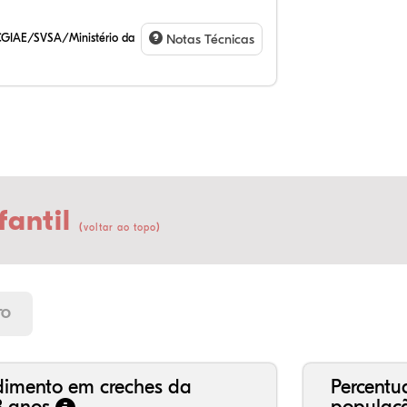
CGIAE/SVSA/Ministério da
Notas Técnicas
fantil
(
)
voltar ao topo
14
6,
0,
76
1,
0,
21
7,
0,
66
2,
1,
TO
dimento em creches da
Percentu