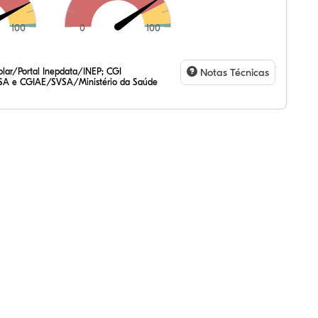
100
0
100
,61%
02%
27%
,13%
13%
83%
,47%
72%
47%
,20%
83%
31%
lar/Portal Inepdata/INEP; CGI
Notas Técnicas
SA e CGIAE/SVSA/Ministério da Saúde