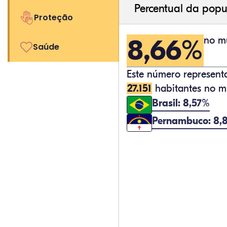
Percentual da popu
Proteção
8,66%
no mu
Saúde
Este número represen
27.151
habitantes no mu
Brasil: 8,57%
Pernambuco: 8,