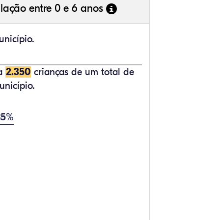
lação entre 0 e 6 anos
nicípio.
ta
2.350
crianças de um total de
nicípio.
85%