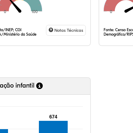
0
100
0
19
7,
0,
71
1,
0,
35
7,
0,
54
0,
1,
ata/INEP; CGI
Notas Técnicas
Fonte:
Censo Esco
/Ministério da Saúde
Demográfico/RIP
ação infantil
674