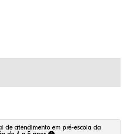
,29%
95%
16%
,06%
61%
93%
,99%
16%
36%
,18%
81%
50%
al de atendimento em pré-escola da