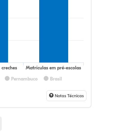
 creches
Matrículas em pré-escolas
Pernambuco
Brasil
19
8,
0,
70
0,
0,
32
9,
0,
54
1,
1,
Notas Técnicas