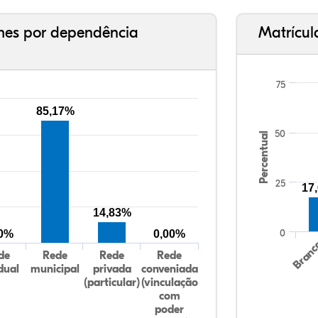
ches por dependência
Matrícul
75
85,17%
50
Percentual
25
17
14,83%
0
00%
0,00%
Bran
de
Rede
Rede
Rede
dual
municipal
privada
conveniada
(particular)
(vinculação
com
poder