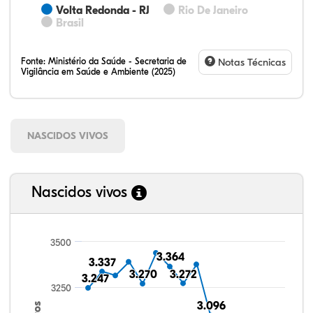
Volta Redonda - RJ
Rio De Janeiro
Brasil
Fonte:
Ministério da Saúde - Secretaria de
Notas Técnicas
Vigilância em Saúde e Ambiente (2025)
NASCIDOS VIVOS
Nascidos vivos
3500
3.364
3.364
3.337
3.337
3.270
3.270
3.272
3.272
3.247
3.247
3250
3.096
3.096