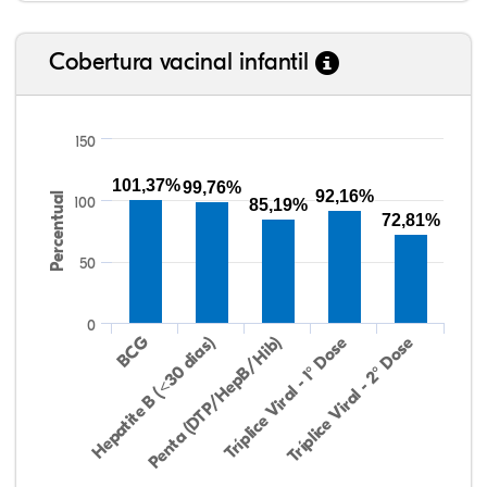
Cobertura vacinal infantil
150
101,37%
99,76%
92,16%
Percentual
100
85,19%
72,81%
50
0
Hepatite B (<30 dias)
BCG
Penta (DTP/HepB/Hib)
Tríplice Viral - 1° Dose
Tríplice Viral - 2° Dose