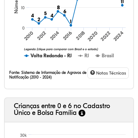
11
11
8
8
10
6
6
5
5
4
4
4
4
2
2
1
1
0
2010
2022
2024
2020
2018
2016
2012
2014
Legenda (clique para comparar com Brasil e o estado)
Volta Redonda - RJ
RJ
Brasil
Fonte:
Sistema de Informação de Agravos de
Notas Técnicas
Notificação (2010 - 2024)
30,32%
19,83%
0,42%
48,36%
0,11%
0,96%
32,57%
9,24%
0,46%
54,88%
1,27%
1,56%
Crianças entre 0 e 6 no Cadastro
Único e Bolsa Família
30k