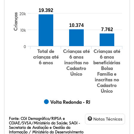
19.392
20k
Crianças
10.374
7.762
10k
0
Total de
Crianças até
Crianças até
crianças até
6 anos
6 anos
6 anos
inscritas no
beneficiárias
Cadastro
Bolsa
Único
Família e
inscritas no
Cadastro
Único
Volta Redonda - RJ
Fonte:
CGI Demográfico/RIPSA e
Notas Técnicas
CGIAE/SVSA/Ministério da Saúde; SAGI -
Secretaria de Avaliação e Gestão da
Informação / Ministério do Desenvolvimento