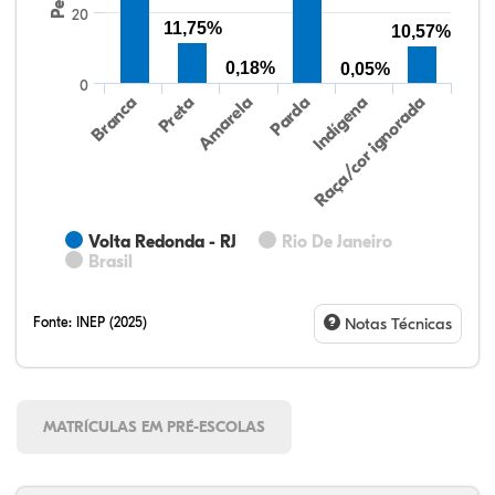
20
11,75%
10,57%
0,18%
0,05%
0
Preta
Indígena
Branca
Parda
Amarela
Raça/cor ignorada
Volta Redonda - RJ
Rio De Janeiro
Brasil
Fonte:
INEP (2025)
Notas Técnicas
MATRÍCULAS EM PRÉ-ESCOLAS