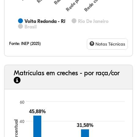
Volta Redonda - RJ
Rio De Janeiro
Brasil
Fonte:
INEP (2025)
Notas Técnicas
Matrículas em creches - por raça/cor
60
32,89%
16,95%
0,42%
48,69%
0,16%
0,89%
33,06%
7,95%
0,46%
55,81%
1,22%
1,50%
45,88%
40
Percentual
31,58%