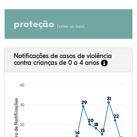
proteção
(
)
voltar ao topo
Notificações de casos de violência
contra crianças de 0 a 4 anos
40
31
31
Número de Notificações
29
29
30
22
22
20
20
18
18
20
15
15
14
14