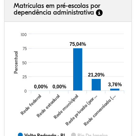
Matrículas em pré-escolas por
dependência administrativa
100
75,04%
75
Percentual
50
21,20%
25
3,76%
0,00%
0,00%
0
Rede federal
Rede estadual
Rede municipal
Rede privada (par…
Rede conveniada (…
Volta Redonda - RJ
Rio De Janeiro