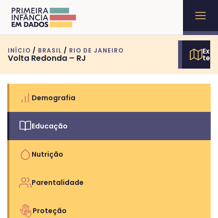
INÍCIO
/
BRASIL
/
RIO DE JANEIRO
Expl
Volta Redonda – RJ
terr
Demografia
Educação
Nutrição
Parentalidade
Proteção