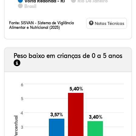
Volta Redonda - RJ
Rio De Janeiro
Brasil
Fonte:
SISVAN - Sistema de Vigilância
Notas Técnicas
Alimentar e Nutricional (2025)
Peso baixo em crianças de 0 a 5 anos
6
5,40%
5,40%
5
4
3,57%
3,57%
3,40%
3,40%
Percentual
3