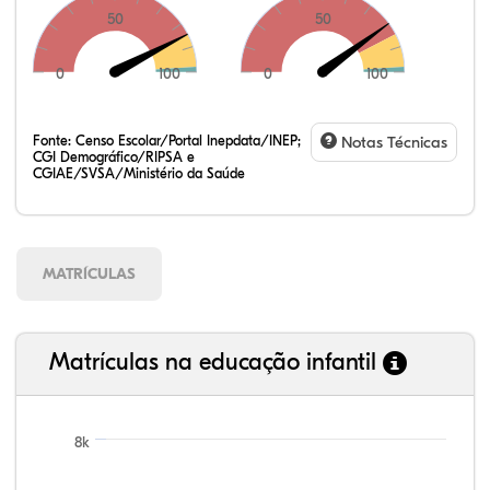
50
50
0
100
0
100
Fonte:
Censo Escolar/Portal Inepdata/INEP;
Notas Técnicas
CGI Demográfico/RIPSA e
CGIAE/SVSA/Ministério da Saúde
MATRÍCULAS
Matrículas na educação infantil
8k
96,77%
92,47%
82,32%
90,29%
69,76%
99,81%
100,00%
88,82%
92,94%
78,33%