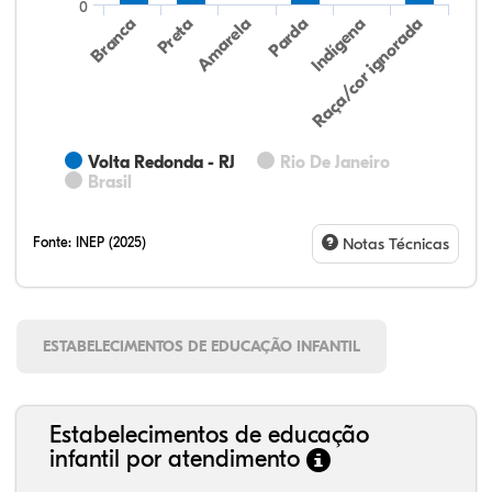
0
Preta
Indígena
Branca
Parda
Amarela
Raça/cor ignorada
Volta Redonda - RJ
Rio De Janeiro
Brasil
Fonte:
INEP (2025)
Notas Técnicas
ESTABELECIMENTOS DE EDUCAÇÃO INFANTIL
Estabelecimentos de educação
infantil por atendimento