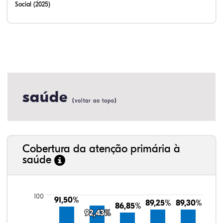
Social (2025)
saúde
(
)
voltar ao topo
Cobertura da atenção primária à
saúde
100
91,50%
91,50%
89,25%
89,25%
89,30%
89,30%
86,85%
86,85%
92,43%
92,43%