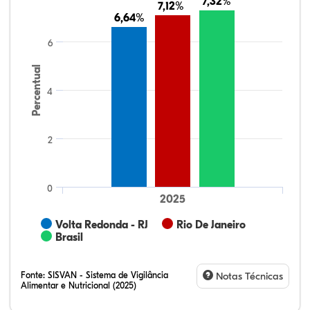
7,32%
7,32%
7,12%
7,12%
6,64%
6,64%
6
Percentual
4
2
0
2025
Volta Redonda - RJ
Rio De Janeiro
Brasil
Fonte:
SISVAN - Sistema de Vigilância
Notas Técnicas
Alimentar e Nutricional (2025)