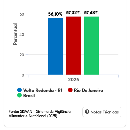
57,32%
57,32%
57,48%
57,48%
56,10%
56,10%
60
Percentual
40
20
0
2025
Volta Redonda - RJ
Rio De Janeiro
Brasil
Fonte:
SISVAN - Sistema de Vigilância
Notas Técnicas
Alimentar e Nutricional (2025)