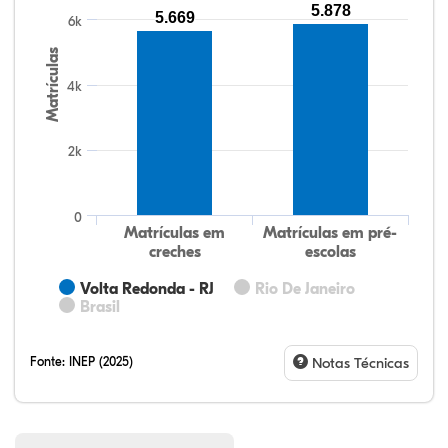
5.878
5.669
6k
Matrículas
4k
2k
0
Matrículas em
Matrículas em pré-
creches
escolas
Volta Redonda - RJ
Rio De Janeiro
Brasil
Fonte:
INEP (2025)
Notas Técnicas