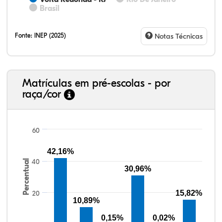
Brasil
Fonte:
INEP (2025)
Notas Técnicas
Matrículas em pré-escolas - por
raça/cor
60
42,16%
40
Percentual
34,06%
8,46%
0,18%
51,90%
0,05%
5,35%
38,40%
3,47%
0,13%
50,15%
2,37%
5,48%
30,96%
15,82%
20
10,89%
0,15%
0,02%