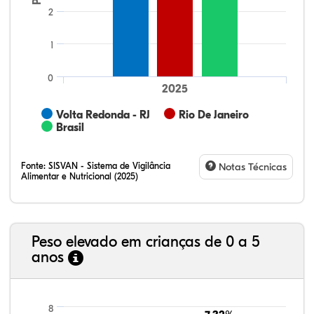
2
1
0
2025
Volta Redonda - RJ
Rio De Janeiro
Brasil
Fonte:
SISVAN - Sistema de Vigilância
Notas Técnicas
Alimentar e Nutricional (2025)
Peso elevado em crianças de 0 a 5
anos
23,88%
18,44%
0,36%
56,51%
0,11%
0,70%
21,99%
7,16%
0,36%
66,18%
2,81%
1,50%
8