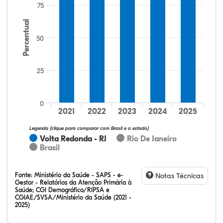
75
Percentual
50
25
29,00%
35,00%
0,00%
36,00%
0,00%
0,00%
32,28%
12,07%
0,23%
51,73%
2,94%
0,75%
0
2021
2022
2023
2024
2025
Legenda (clique para comparar com Brasil e o estado)
Volta Redonda - RJ
Rio De Janeiro
Brasil
Fonte:
Ministério da Saúde - SAPS - e-
Notas Técnicas
Gestor - Relatórios da Atenção Primária à
Saúde; CGI Demográfico/RIPSA e
CGIAE/SVSA/Ministério da Saúde (2021 -
2025)