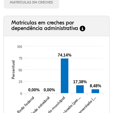
MATRÍCULAS EM CRECHES
Matrículas em creches por
dependência administrativa
100
74,14%
75
Percentual
50
25
17,38%
8,48%
0,00%
0,00%
0
Rede federal
Rede estadual
Rede municipal
Rede privada (par…
Rede conveniada (…